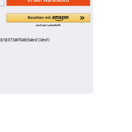
In den Warenkorb
:
818973#PR#EN#nFO#nFI