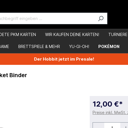
DETE PKM KARTEN
WIR KAUFEN DEINE KARTEN!
TURNIERE
GAME
BRETTSPIELE & MEHR
YU-GI-OH!
POKÉMON
Der Hobbit jetzt im Presale!
ket Binder
12,00 €*
Preise inkl. MwSt.