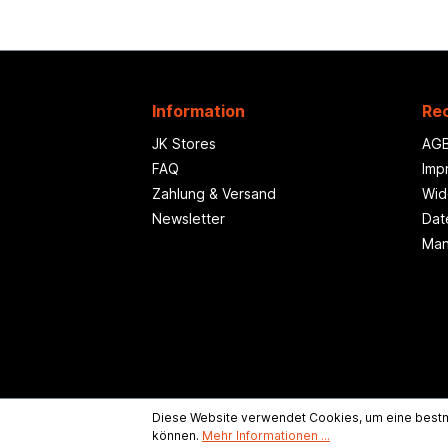
Information
Rec
JK Stores
AG
FAQ
Imp
Zahlung & Versand
Wid
Newsletter
Dat
Man
Diese Website verwendet Cookies, um eine bestm
können.
Mehr Informationen ...