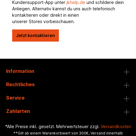
Kundensupport-App unter
jkhelp.de
und schildere dein
Anliegen. Alternativ kannst du uns auch telefonisch
kontaktieren oder direkt in einen
unserer Stores vorbeischauen.
Jetzt kontaktieren
Information
Rechtliches
Service
Zahlarten
*Alle Preise inkl. gesetzl. Mehrwertsteuer zzgl.
Versandkosten
**Gilt ab einem Warenkorbwert von 300€, Versand innerhalb