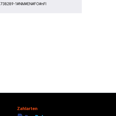
:
738289-1#NM#EN#FO#nFI
Zahlarten