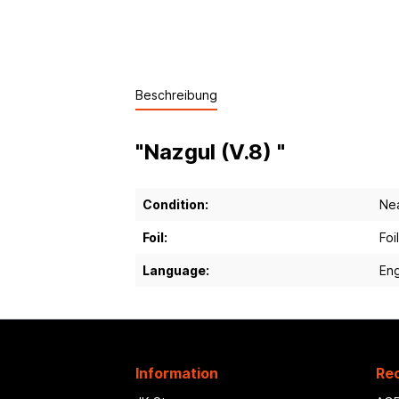
Beschreibung
"Nazgul (V.8) "
Condition:
Nea
Foil:
Foil
Language:
Eng
Information
Rec