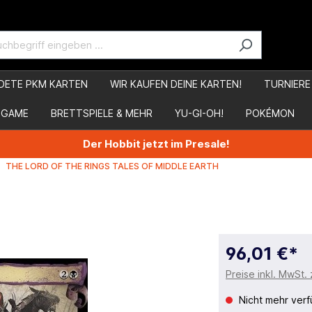
DETE PKM KARTEN
WIR KAUFEN DEINE KARTEN!
TURNIERE
 GAME
BRETTSPIELE & MEHR
YU-GI-OH!
POKÉMON
Der Hobbit jetzt im Presale!
THE LORD OF THE RINGS TALES OF MIDDLE EARTH
96,01 €*
Preise inkl. MwSt.
Nicht mehr verf