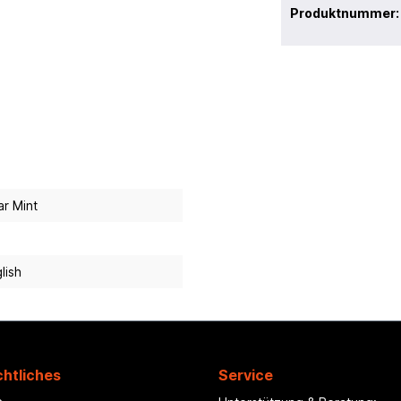
Produktnummer
r Mint
lish
htliches
Service