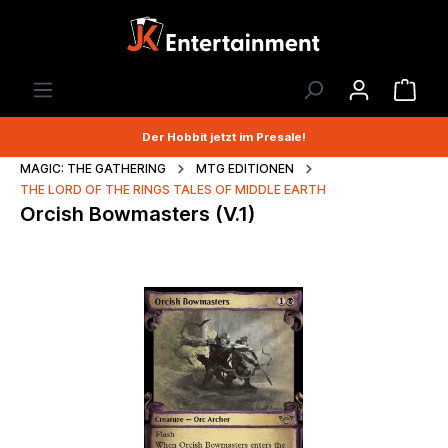
Der Hobbit jetzt im Presale!
MAGIC: THE GATHERING
MTG EDITIONEN
THE LORD OF THE RINGS TALES OF MIDDLE EARTH
Orcish Bowmasters (V.1)