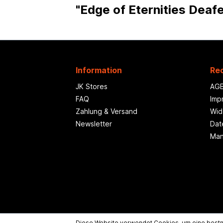
"Edge of Eternities Deafe
Information
Rec
JK Stores
AG
FAQ
Imp
Zahlung & Versand
Wid
Newsletter
Dat
Man
Diese Website verwendet Cookies, um eine bestm