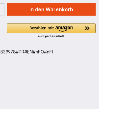
In den Warenkorb
:
839978#PR#EN#nFO#nFI