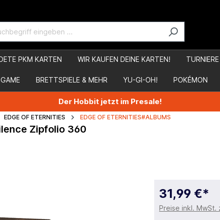
DETE PKM KARTEN
WIR KAUFEN DEINE KARTEN!
TURNIERE
 GAME
BRETTSPIELE & MEHR
YU-GI-OH!
POKÉMON
Der Hobbit jetzt im Presale!
EDGE OF ETERNITIES
EDGE OF ETERNITIES#ALBUMS
ilence Zipfolio 360
31,99 €*
Preise inkl. MwSt.