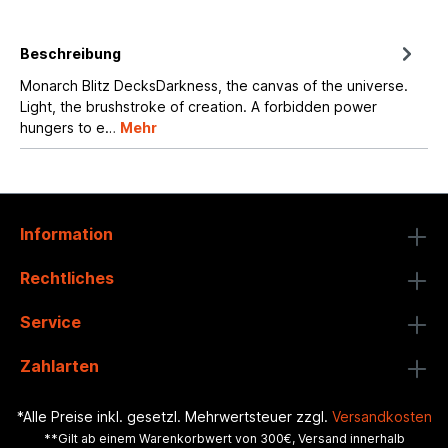
Beschreibung
Monarch Blitz DecksDarkness, the canvas of the universe.
Light, the brushstroke of creation. A forbidden power
hungers to e…
Mehr
Information
Rechtliches
Service
Zahlarten
*Alle Preise inkl. gesetzl. Mehrwertsteuer zzgl.
Versandkosten
**Gilt ab einem Warenkorbwert von 300€, Versand innerhalb