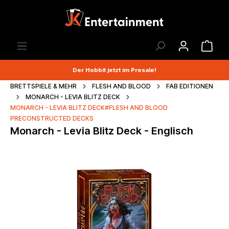
Der Hobbit jetzt im Presale!
BRETTSPIELE & MEHR
FLESH AND BLOOD
FAB EDITIONEN
MONARCH - LEVIA BLITZ DECK
MONARCH - LEVIA BLITZ DECK#FLESH AND BLOOD
PRECONSTRUCTED DECKS
Monarch - Levia Blitz Deck - Englisch