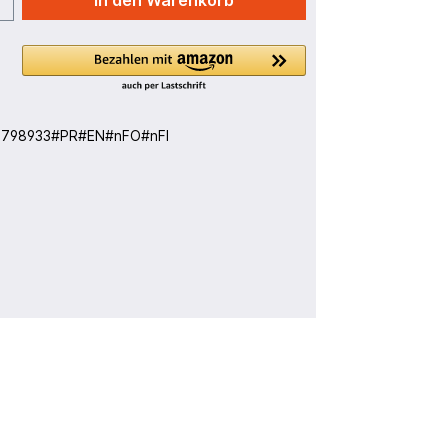
In den Warenkorb
:
798933#PR#EN#nFO#nFI