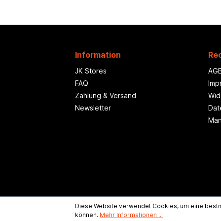
Information
Rec
JK Stores
AG
FAQ
Imp
Zahlung & Versand
Wid
Newsletter
Dat
Man
Diese Website verwendet Cookies, um eine bestm
können.
Mehr Informationen ...