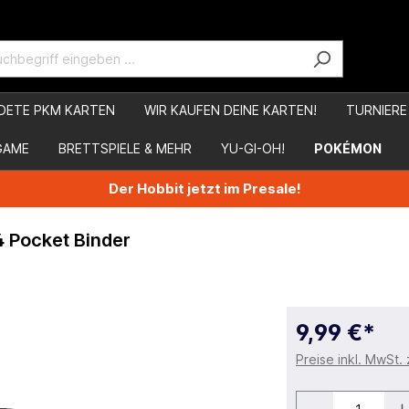
DETE PKM KARTEN
WIR KAUFEN DEINE KARTEN!
TURNIERE
GAME
BRETTSPIELE & MEHR
YU-GI-OH!
POKÉMON
Der Hobbit jetzt im Presale!
4 Pocket Binder
9,99 €*
Preise inkl. MwSt.