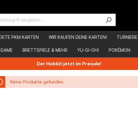
DETE PKM KARTEN
WIR KAUFEN DEINE KARTEN!
TURNIERE
 GAME
BRETTSPIELE & MEHR
YU-GI-OH!
POKÉMON
Der Hobbit jetzt im Presale!
Keine Produkte gefunden.