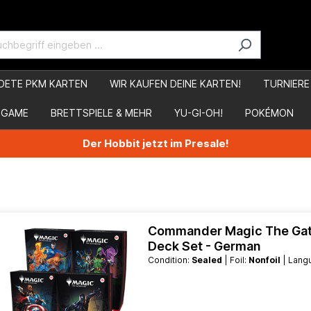
DETE PKM KARTEN
WIR KAUFEN DEINE KARTEN!
TURNIERE
 GAME
BRETTSPIELE & MEHR
YU-GI-OH!
POKÉMON
Der Hobbit jetzt im Presale!
Commander Magic The Gath
Deck Set - German
Condition:
Sealed
| Foil:
Nonfoil
| Lan