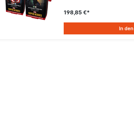
198,85 €*
In de