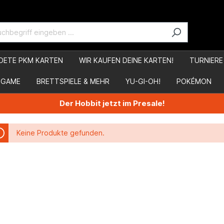
DETE PKM KARTEN
WIR KAUFEN DEINE KARTEN!
TURNIERE
 GAME
BRETTSPIELE & MEHR
YU-GI-OH!
POKÉMON
Der Hobbit jetzt im Presale!
Keine Produkte gefunden.