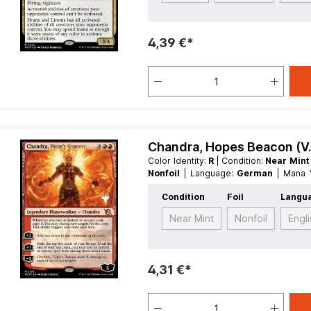
4,39 €*
Chandra, Hopes Beacon (V
Color Identity:
R
| Condition:
Near Min
Nonfoil
| Language:
German
| Mana
Legendary
| Type:
Planeswalker
Condition
Foil
Langu
Near Mint
Nonfoil
Engl
4,31 €*