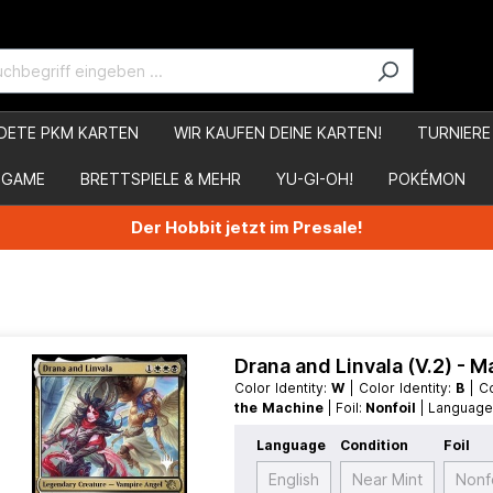
DETE PKM KARTEN
WIR KAUFEN DEINE KARTEN!
TURNIERE
 GAME
BRETTSPIELE & MEHR
YU-GI-OH!
POKÉMON
Der Hobbit jetzt im Presale!
Drana and Linvala (V.2) - 
Color Identity:
W
| Color Identity:
B
| 
the Machine
| Foil:
Nonfoil
| Languag
| Type:
Creature
| Type:
Legendary
Language
Condition
Foil
English
Near Mint
Nonfo