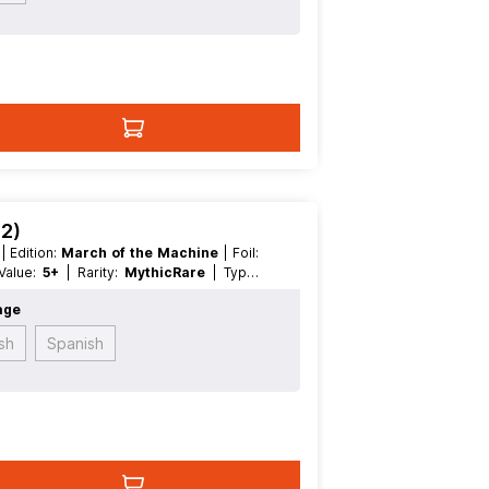
.2)
t
| Edition:
March of the Machine
| Foil:
 Value:
5+
| Rarity:
MythicRare
| Type:
age
ish
Spanish