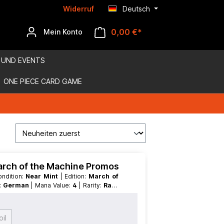
Widerruf
Deutsch
0,00 €*
Mein Konto
 UND EVENTS
ONE PIECE CARD GAME
March of the Machine Promos
Condition:
Near Mint
| Edition:
March of
e:
German
| Mana Value:
4
| Rarity:
Rare
il