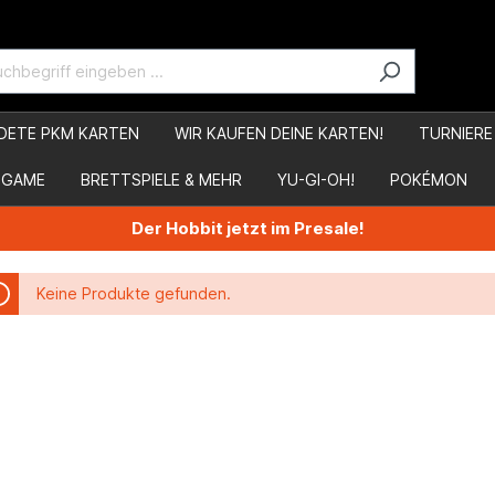
DETE PKM KARTEN
WIR KAUFEN DEINE KARTEN!
TURNIERE
 GAME
BRETTSPIELE & MEHR
YU-GI-OH!
POKÉMON
Der Hobbit jetzt im Presale!
Keine Produkte gefunden.