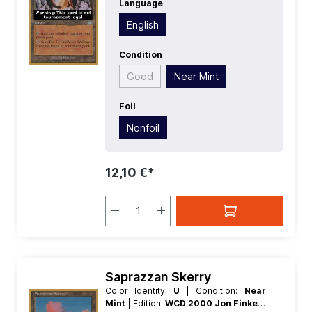
Language
English
| Mana Value:
0
| Rarity:
Special
| Type:
Land
English
Condition
Good
Near Mint
Foil
Nonfoil
12,10 €*
Saprazzan Skerry
Color Identity:
U
| Condition:
Near
Mint
| Edition:
WCD 2000 Jon Finkel
|