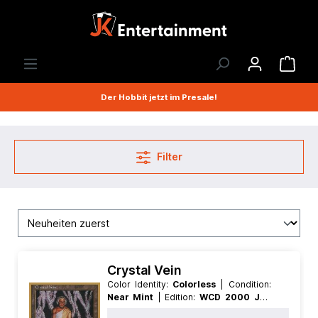
Der Hobbit jetzt im Presale!
Filter
Crystal Vein
Color Identity:
Colorless
| Condition:
Near Mint
| Edition:
WCD 2000 Jon
Finkel
| Foil:
Nonfoil
| Language: