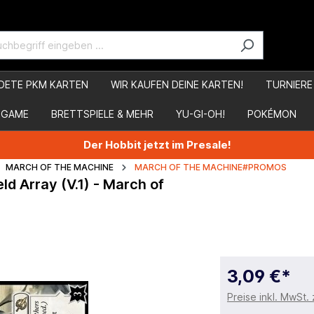
DETE PKM KARTEN
WIR KAUFEN DEINE KARTEN!
TURNIERE
 GAME
BRETTSPIELE & MEHR
YU-GI-OH!
POKÉMON
Der Hobbit jetzt im Presale!
MARCH OF THE MACHINE
MARCH OF THE MACHINE#PROMOS
ld Array (V.1) - March of
3,09 €*
Preise inkl. MwSt.