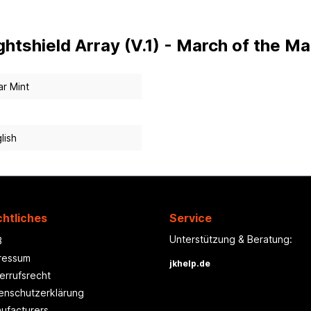
ghtshield Array (V.1) - March of the M
r Mint
lish
htliches
Service
Unterstützung & Beratung:
B
ressum
jkhelp.de
errufsrecht
enschutzerklärung
ufacturers