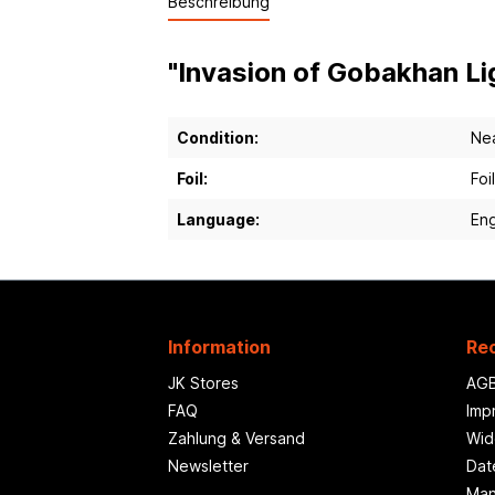
Beschreibung
"Invasion of Gobakhan Li
Condition:
Nea
Foil:
Foil
Language:
Eng
Information
Rec
JK Stores
AG
FAQ
Imp
Zahlung & Versand
Wid
Newsletter
Dat
Man