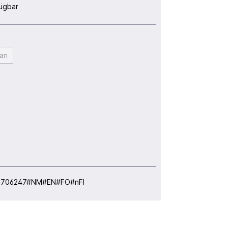
ügbar
an
:
706247#NM#EN#FO#nFI